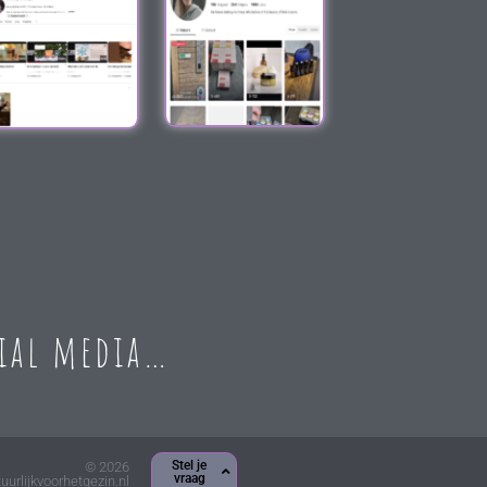
cial media…
Stel je
© 2026
vraag
uurlijkvoorhetgezin.nl