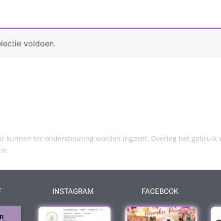
lectie voldoen.
kunnen ter ondersteuning worden ingezet. Overleg het gebruik v
tie.
F
INSTAGRAM
FACEBOOK
n