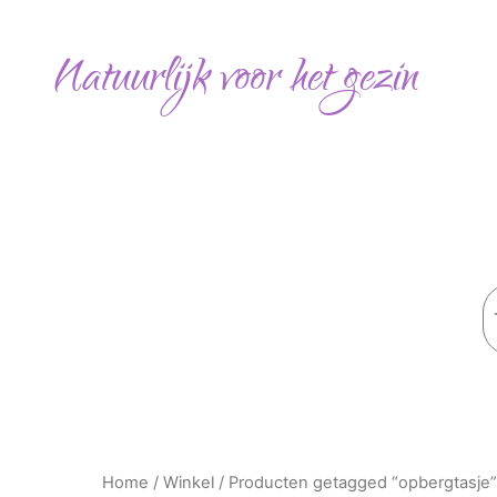
Ga
naar
Natuurlijk voor het gezin
de
inhoud
Z
Home
/
Winkel
/ Producten getagged “opbergtasje”