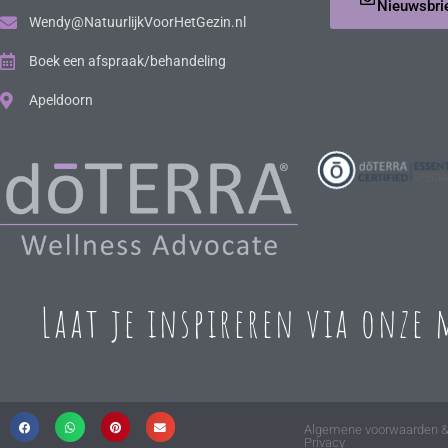
Nieuwsbri
Wendy@NatuurlijkVoorHetGezin.nl
Boek een afspraak/behandeling
Apeldoorn
Laat je inspireren via onze
Algemene voorwaarden 
Privacy