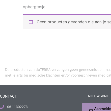
opbergtasje
Geen producten gevonden die aan je se
De producten van doTERRA vervangen geen geneesmiddel, maar 
met je arts bij medische klachten en/of voorgeschreven medica
NIEUWSBRIE
CONTACT
06 11302273
Aanmelde