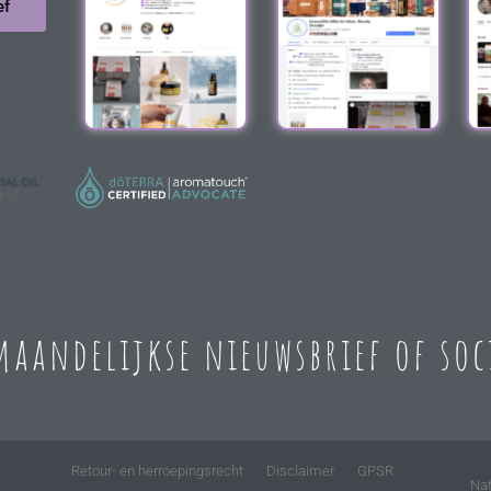
ef
 maandelijkse nieuwsbrief of so
&
Retour- en herroepingsrecht
Disclaimer
GPSR
Nat