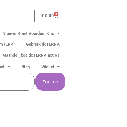
0
Winkelwagen
€
0,00
Nieuwe Klant Voordeel Kits
am (LRP)
Gebruik dōTERRA
Maandelijkse dōTERRA actie’s
act
Blog
Winkel
Zoeken