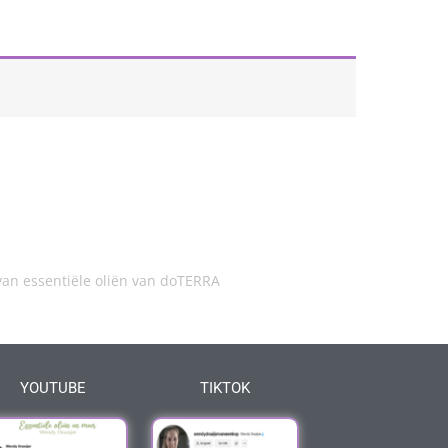
an essentiële oliën van doTERRA
YOUTUBE
TIKTOK