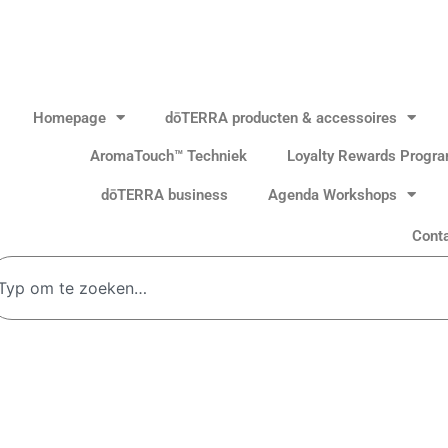
Homepage
dōTERRA producten & accessoires
AromaTouch™ Techniek
Loyalty Rewards Progr
dōTERRA business
Agenda Workshops
Cont
oeken