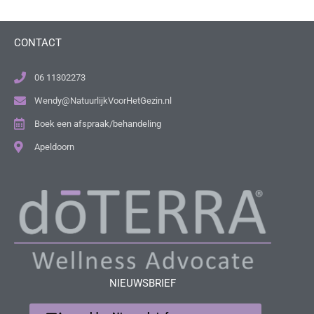
CONTACT
06 11302273
Wendy@NatuurlijkVoorHetGezin.nl
Boek een afspraak/behandeling
Apeldoorn
NIEUWSBRIEF