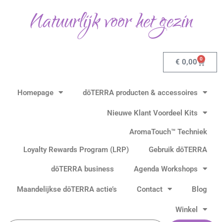
Ga
Natuurlijk voor het gezin
naar
de
inhoud
0
Winkel
€
0,00
Homepage
dōTERRA producten & accessoires
Nieuwe Klant Voordeel Kits
AromaTouch™ Techniek
Loyalty Rewards Program (LRP)
Gebruik dōTERRA
dōTERRA business
Agenda Workshops
Maandelijkse dōTERRA actie’s
Contact
Blog
Winkel