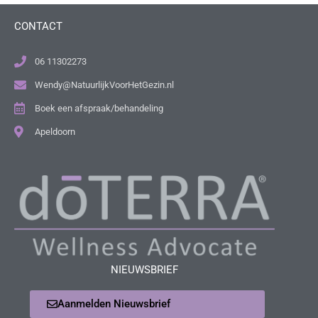
CONTACT
06 11302273
Wendy@NatuurlijkVoorHetGezin.nl
Boek een afspraak/behandeling
Apeldoorn
NIEUWSBRIEF
Aanmelden Nieuwsbrief