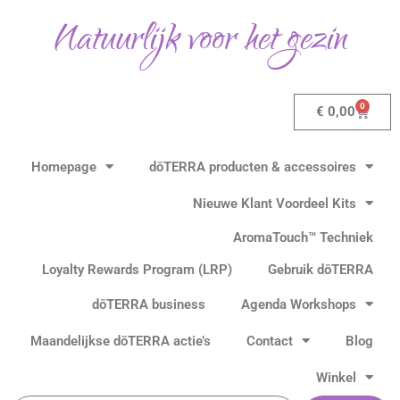
Ga
Natuurlijk voor het gezin
naar
de
inhoud
0
Winkel
€
0,00
Homepage
dōTERRA producten & accessoires
Nieuwe Klant Voordeel Kits
AromaTouch™ Techniek
Loyalty Rewards Program (LRP)
Gebruik dōTERRA
dōTERRA business
Agenda Workshops
Maandelijkse dōTERRA actie’s
Contact
Blog
Winkel