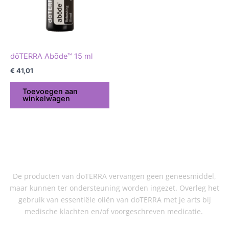
dōTERRA Abōde™ 15 ml
€
41,01
Toevoegen aan
winkelwagen
De producten van doTERRA vervangen geen geneesmiddel,
maar kunnen ter ondersteuning worden ingezet. Overleg het
gebruik van essentiële oliën van doTERRA met je arts bij
medische klachten en/of voorgeschreven medicatie.