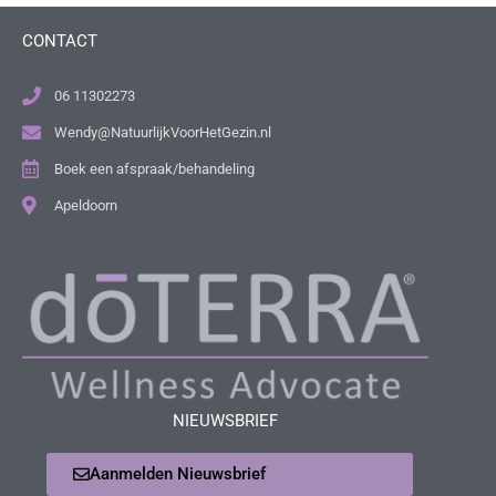
CONTACT
06 11302273
Wendy@NatuurlijkVoorHetGezin.nl
Boek een afspraak/behandeling
Apeldoorn
NIEUWSBRIEF
Aanmelden Nieuwsbrief