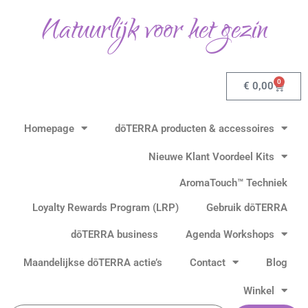
Ga
Natuurlijk voor het gezin
naar
de
inhoud
0
Winkel
€
0,00
Homepage
dōTERRA producten & accessoires
Nieuwe Klant Voordeel Kits
AromaTouch™ Techniek
Loyalty Rewards Program (LRP)
Gebruik dōTERRA
dōTERRA business
Agenda Workshops
Maandelijkse dōTERRA actie’s
Contact
Blog
Winkel