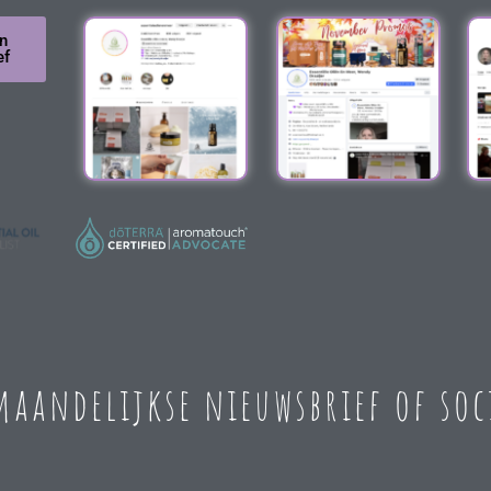
n
ef
 maandelijkse nieuwsbrief of so