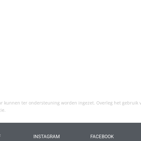
kunnen ter ondersteuning worden ingezet. Overleg het gebruik v
tie.
F
INSTAGRAM
FACEBOOK