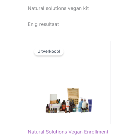
Natural solutions vegan kit
Enig resultaat
Oorspronkelijke
Huidige
prijs
prijs
Uitverkoop!
was:
is:
€ 1.169,67.
€ 877,25.
Natural Solutions Vegan Enrollment