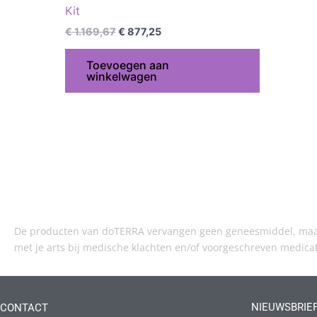
Kit
€
1.169,67
€
877,25
Toevoegen aan
winkelwagen
De producten van doTERRA vervangen geen geneesmiddel, maar 
met je arts bij medische klachten en/of voorgeschreven medica
NIEUWSBRIE
CONTACT