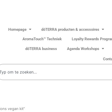
Homepage
dōTERRA producten & accessoires
AromaTouch™ Techniek
Loyalty Rewards Progr
dōTERRA business
Agenda Workshops
Cont
oeken
ions vegan kit”