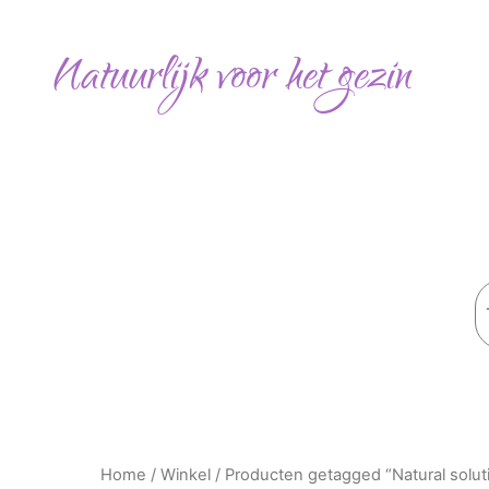
Ga
naar
Natuurlijk voor het gezin
de
inhoud
Z
Home
/
Winkel
/ Producten getagged “Natural solut