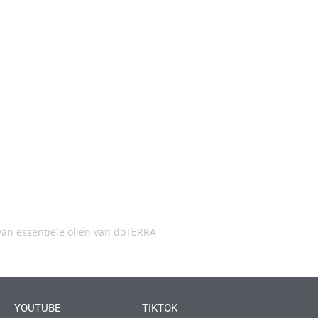
an essentiële oliën van doTERRA
YOUTUBE
TIKTOK