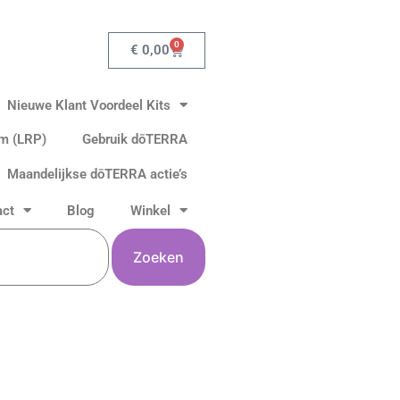
0
Winkelwagen
€
0,00
Nieuwe Klant Voordeel Kits
am (LRP)
Gebruik dōTERRA
Maandelijkse dōTERRA actie’s
act
Blog
Winkel
Zoeken