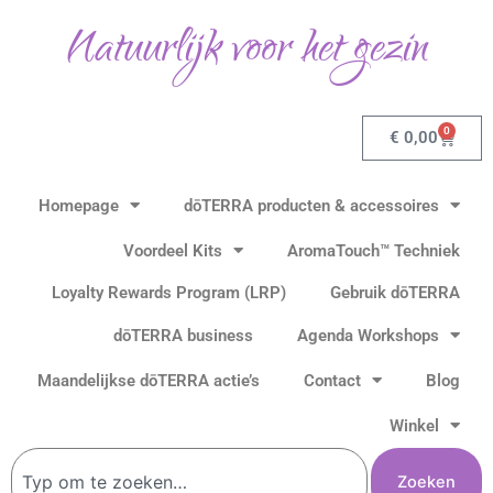
Ga
Natuurlijk voor het gezin
naar
de
inhoud
0
Winkel
€
0,00
Homepage
dōTERRA producten & accessoires
Voordeel Kits
AromaTouch™ Techniek
Loyalty Rewards Program (LRP)
Gebruik dōTERRA
dōTERRA business
Agenda Workshops
Maandelijkse dōTERRA actie’s
Contact
Blog
Winkel
Zoeken
Zoeken