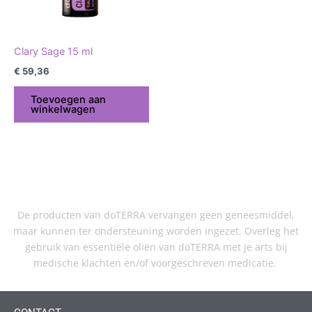
Clary Sage 15 ml
€
59,36
Toevoegen aan
winkelwagen
De producten van doTERRA vervangen geen geneesmiddel,
maar kunnen ter ondersteuning worden ingezet. Overleg het
gebruik van essentiële oliën van doTERRA met je arts bij
medische klachten en/of voorgeschreven medicatie.