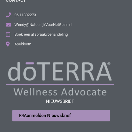
CONTACT
06 11302273
Wendy@NatuurlijkVoorHetGezin.nl
Boek een afspraak/behandeling
Apeldoorn
NIEUWSBRIEF
Aanmelden Nieuwsbrief