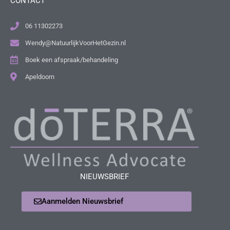
CONTACT
06 11302273
Wendy@NatuurlijkVoorHetGezin.nl
Boek een afspraak/behandeling
Apeldoorn
NIEUWSBRIEF
Aanmelden Nieuwsbrief