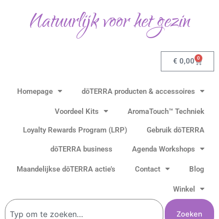
Ga
Natuurlijk voor het gezin
naar
de
inhoud
0
Winkel
€
0,00
Homepage
dōTERRA producten & accessoires
Voordeel Kits
AromaTouch™ Techniek
Loyalty Rewards Program (LRP)
Gebruik dōTERRA
dōTERRA business
Agenda Workshops
Maandelijkse dōTERRA actie’s
Contact
Blog
Winkel
Zoeken
Zoeken