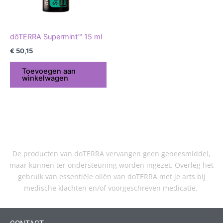
dōTERRA Supermint™ 15 ml
€
50,15
Toevoegen aan
winkelwagen
De producten van doTERRA vervangen geen geneesmiddel,
maar kunnen ter ondersteuning worden ingezet. Overleg het
gebruik van essentiële oliën van doTERRA met je arts bij
medische klachten en/of voorgeschreven medicatie.