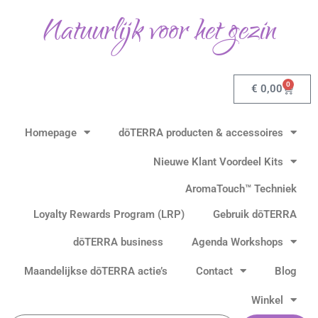
Ga
Natuurlijk voor het gezin
naar
de
inhoud
0
Winkel
€
0,00
Homepage
dōTERRA producten & accessoires
Nieuwe Klant Voordeel Kits
AromaTouch™ Techniek
Loyalty Rewards Program (LRP)
Gebruik dōTERRA
dōTERRA business
Agenda Workshops
Maandelijkse dōTERRA actie’s
Contact
Blog
Winkel