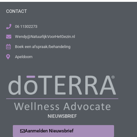
CONTACT
06 11302273
Wendy@NatuurlijkVoorHetGezin.nl
Boek een afspraak/behandeling
Apeldoorn
NIEUWSBRIEF
Aanmelden Nieuwsbrief