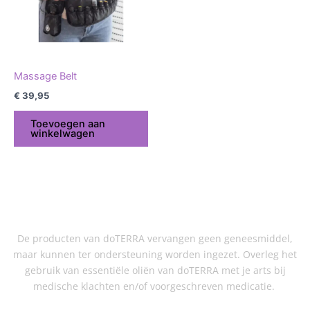
Massage Belt
€
39,95
Toevoegen aan
winkelwagen
De producten van doTERRA vervangen geen geneesmiddel,
maar kunnen ter ondersteuning worden ingezet. Overleg het
gebruik van essentiële oliën van doTERRA met je arts bij
medische klachten en/of voorgeschreven medicatie.