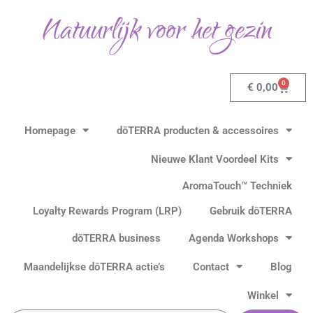
Ga
Natuurlijk voor het gezin
naar
de
inhoud
0
Winkel
€
0,00
Homepage
dōTERRA producten & accessoires
Nieuwe Klant Voordeel Kits
AromaTouch™ Techniek
Loyalty Rewards Program (LRP)
Gebruik dōTERRA
dōTERRA business
Agenda Workshops
Maandelijkse dōTERRA actie’s
Contact
Blog
Winkel