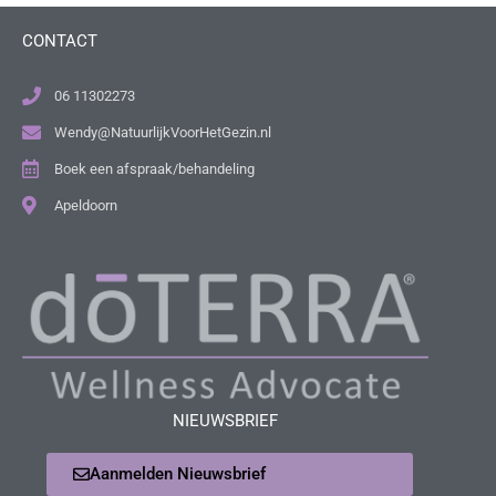
CONTACT
06 11302273
Wendy@NatuurlijkVoorHetGezin.nl
Boek een afspraak/behandeling
Apeldoorn
NIEUWSBRIEF
Aanmelden Nieuwsbrief