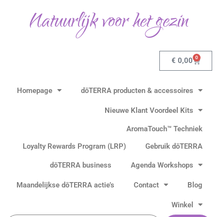
Gesorteerd
Ga
op
Natuurlijk voor het gezin
populariteit
naar
de
inhoud
0
Winkel
€
0,00
Homepage
dōTERRA producten & accessoires
Nieuwe Klant Voordeel Kits
AromaTouch™ Techniek
Loyalty Rewards Program (LRP)
Gebruik dōTERRA
dōTERRA business
Agenda Workshops
Maandelijkse dōTERRA actie’s
Contact
Blog
Winkel