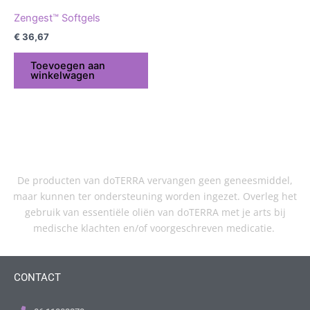
Zengest™ Softgels
€
36,67
Toevoegen aan
winkelwagen
De producten van doTERRA vervangen geen geneesmiddel,
maar kunnen ter ondersteuning worden ingezet. Overleg het
gebruik van essentiële oliën van doTERRA met je arts bij
medische klachten en/of voorgeschreven medicatie.
CONTACT