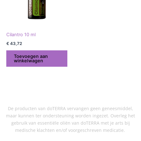
Cilantro 10 ml
€
43,72
Toevoegen aan
winkelwagen
De producten van doTERRA vervangen geen geneesmiddel,
maar kunnen ter ondersteuning worden ingezet. Overleg het
gebruik van essentiële oliën van doTERRA met je arts bij
medische klachten en/of voorgeschreven medicatie.