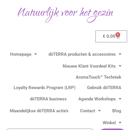
Ga
Natuurlijk voor het gezin
naar
de
inhoud
0
Winkel
€
0,00
Homepage
dōTERRA producten & accessoires
Nieuwe Klant Voordeel Kits
AromaTouch™ Techniek
Loyalty Rewards Program (LRP)
Gebruik dōTERRA
dōTERRA business
Agenda Workshops
Maandelijkse dōTERRA actie’s
Contact
Blog
Winkel