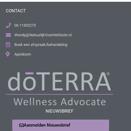
CONTACT
06 11302273
Wendy@NatuurlijkVoorHetGezin.nl
Boek een afspraak/behandeling
Apeldoorn
NIEUWSBRIEF
Aanmelden Nieuwsbrief