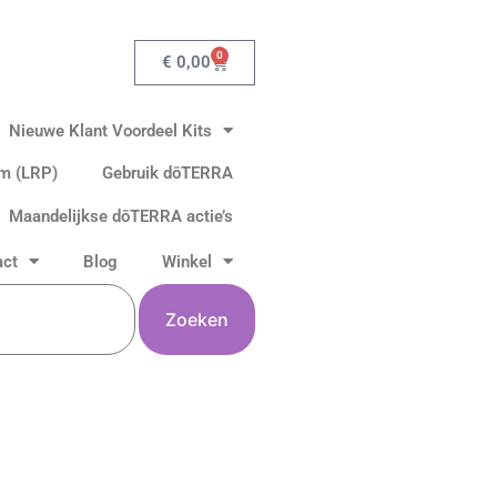
0
Winkelwagen
€
0,00
Nieuwe Klant Voordeel Kits
am (LRP)
Gebruik dōTERRA
Maandelijkse dōTERRA actie’s
act
Blog
Winkel
Zoeken