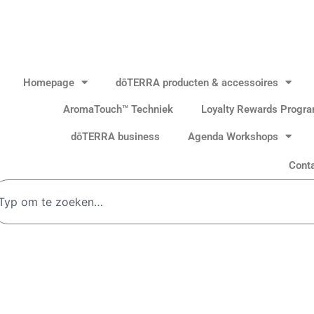
Homepage
dōTERRA producten & accessoires
AromaTouch™ Techniek
Loyalty Rewards Progr
dōTERRA business
Agenda Workshops
Cont
oeken