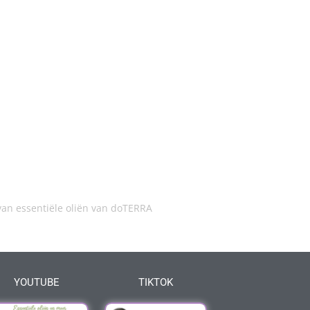
an essentiële oliën van doTERRA
YOUTUBE
TIKTOK