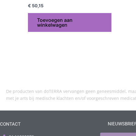
€
50,15
Toevoegen aan
winkelwagen
De producten van doTERRA vervangen geen geneesmiddel, maar 
met je arts bij medische klachten en/of voorgeschreven medica
NIEUWSBRIE
CONTACT