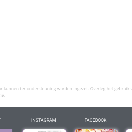
kunnen ter ondersteuning worden ingezet. Overleg het gebruik v
tie.
F
INSTAGRAM
FACEBOOK