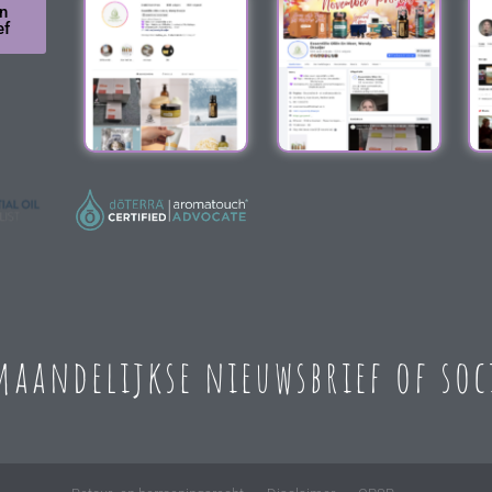
n
ef
 maandelijkse nieuwsbrief of so