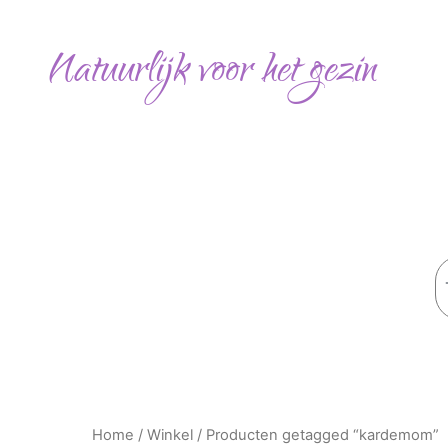
Ga
naar
Natuurlijk voor het gezin
de
inhoud
Z
Home
/
Winkel
/ Producten getagged “kardemom”