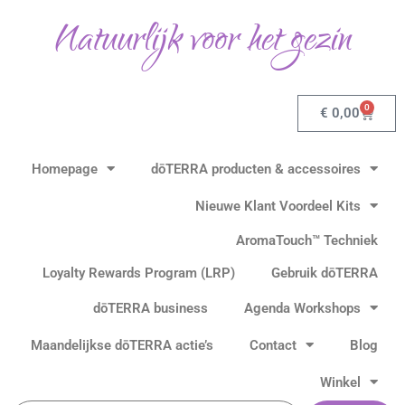
Gesorteerd
Ga
op
Natuurlijk voor het gezin
populariteit
naar
de
inhoud
0
Winkel
€
0,00
Homepage
dōTERRA producten & accessoires
Nieuwe Klant Voordeel Kits
AromaTouch™ Techniek
Loyalty Rewards Program (LRP)
Gebruik dōTERRA
dōTERRA business
Agenda Workshops
Maandelijkse dōTERRA actie’s
Contact
Blog
Winkel