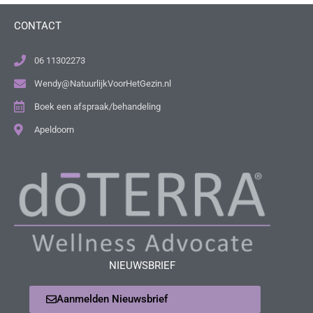
CONTACT
06 11302273
Wendy@NatuurlijkVoorHetGezin.nl
Boek een afspraak/behandeling
Apeldoorn
NIEUWSBRIEF
Aanmelden Nieuwsbrief