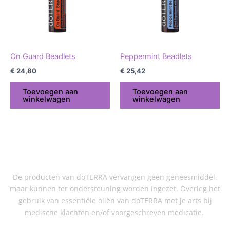
On Guard Beadlets
Peppermint Beadlets
€
24,80
€
25,42
Toevoegen aan
Toevoegen aan
winkelwagen
winkelwagen
De producten van doTERRA vervangen geen geneesmiddel,
maar kunnen ter ondersteuning worden ingezet. Overleg het
gebruik van essentiële oliën van doTERRA met je arts bij
medische klachten en/of voorgeschreven medicatie.