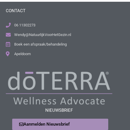
CONTACT
06 11302273
Wendy@NatuurlijkVoorHetGezin.nl
Boek een afspraak/behandeling
Apeldoorn
NIEUWSBRIEF
Aanmelden Nieuwsbrief