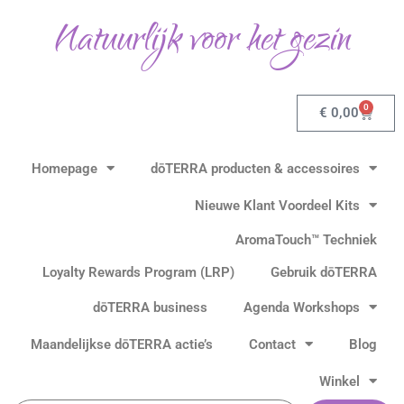
Ga
Natuurlijk voor het gezin
naar
de
inhoud
0
Winkel
€
0,00
Homepage
dōTERRA producten & accessoires
Nieuwe Klant Voordeel Kits
AromaTouch™ Techniek
Loyalty Rewards Program (LRP)
Gebruik dōTERRA
dōTERRA business
Agenda Workshops
Maandelijkse dōTERRA actie’s
Contact
Blog
Winkel