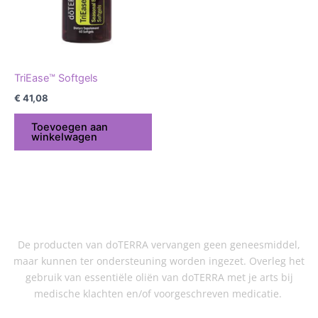
TriEase™ Softgels
€
41,08
Toevoegen aan
winkelwagen
De producten van doTERRA vervangen geen geneesmiddel,
maar kunnen ter ondersteuning worden ingezet. Overleg het
gebruik van essentiële oliën van doTERRA met je arts bij
medische klachten en/of voorgeschreven medicatie.