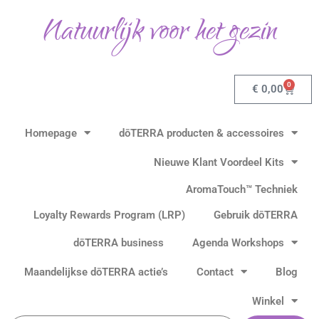
Ga
Natuurlijk voor het gezin
naar
de
inhoud
0
Winkel
€
0,00
Homepage
dōTERRA producten & accessoires
Nieuwe Klant Voordeel Kits
AromaTouch™ Techniek
Loyalty Rewards Program (LRP)
Gebruik dōTERRA
dōTERRA business
Agenda Workshops
Maandelijkse dōTERRA actie’s
Contact
Blog
Winkel