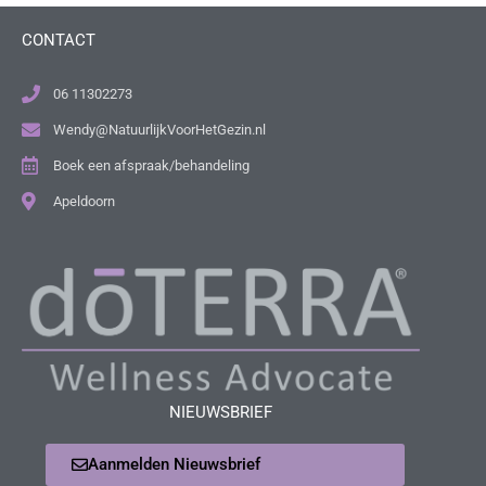
CONTACT
06 11302273
Wendy@NatuurlijkVoorHetGezin.nl
Boek een afspraak/behandeling
Apeldoorn
NIEUWSBRIEF
Aanmelden Nieuwsbrief