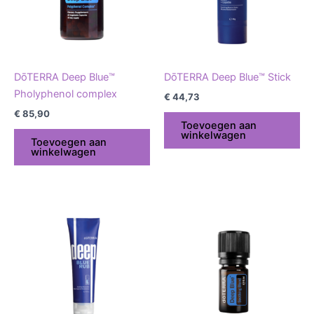
DōTERRA Deep Blue™
DōTERRA Deep Blue™ Stick
Pholyphenol complex
€
44,73
€
85,90
Toevoegen aan
winkelwagen
Toevoegen aan
winkelwagen