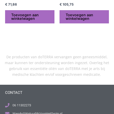
€
71,86
€
105,75
Toevoegen aan
Toevoegen aan
winkelwagen
winkelwagen
De producten van doTERRA vervangen geen geneesmiddel,
maar kunnen ter ondersteuning worden ingezet. Overleg het
gebruik van essentiële oliën van doTERRA met je arts bij
medische klachten en/of voorgeschreven medicatie.
CONTACT
06 11302273
Wendy@NatuurlijkVoorHetGezin.nl