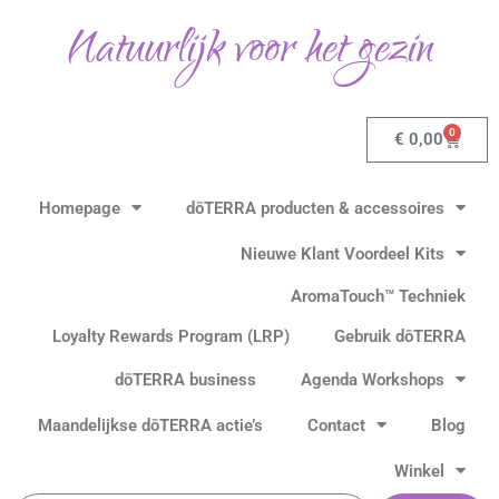
Gesorteerd
Ga
op
Natuurlijk voor het gezin
populariteit
naar
de
inhoud
0
Winkel
€
0,00
Homepage
dōTERRA producten & accessoires
Nieuwe Klant Voordeel Kits
AromaTouch™ Techniek
Loyalty Rewards Program (LRP)
Gebruik dōTERRA
dōTERRA business
Agenda Workshops
Maandelijkse dōTERRA actie’s
Contact
Blog
Winkel