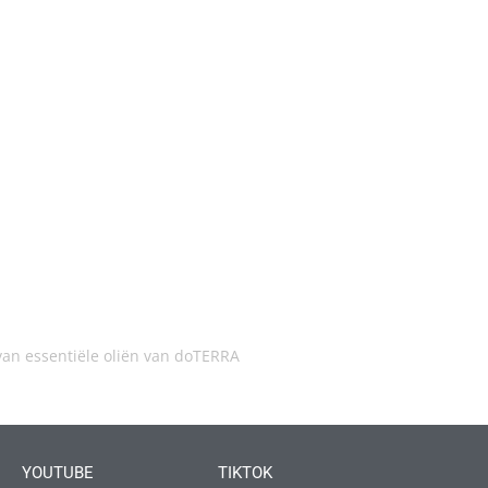
an essentiële oliën van doTERRA
YOUTUBE
TIKTOK