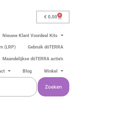
0
Winkelwagen
€
0,00
Nieuwe Klant Voordeel Kits
am (LRP)
Gebruik dōTERRA
Maandelijkse dōTERRA actie’s
act
Blog
Winkel
Zoeken