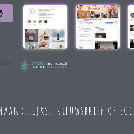
n
ef
 maandelijkse nieuwsbrief of so