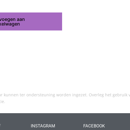
voegen aan
kelwagen
kunnen ter ondersteuning worden ingezet. Overleg het gebruik v
tie.
F
INSTAGRAM
FACEBOOK