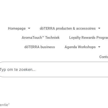
Homepage
dōTERRA producten & accessoires
AromaTouch™ Techniek
Loyalty Rewards Progr
dōTERRA business
Agenda Workshops
Cont
oeken
entie”