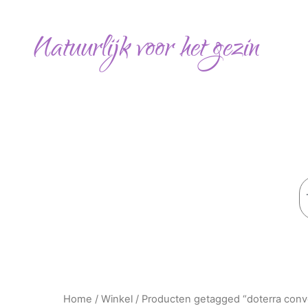
Gesorteerd
Ga
op
naar
populariteit
Natuurlijk voor het gezin
de
inhoud
Z
Home
/
Winkel
/ Producten getagged “doterra conv