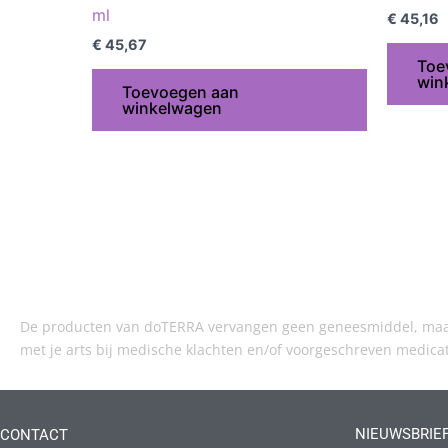
ml
€
45,16
€
45,67
Toe
win
Toevoegen aan
winkelwagen
De producten van doTERRA vervangen geen geneesmiddel, maar 
met je arts bij medische klachten en/of voorgeschreven medica
NIEUWSBRIE
CONTACT