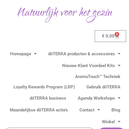
Ga
Natuurlijk voor het gezin
naar
de
inhoud
0
Winkel
€
0,00
Homepage
dōTERRA producten & accessoires
Nieuwe Klant Voordeel Kits
AromaTouch™ Techniek
Loyalty Rewards Program (LRP)
Gebruik dōTERRA
dōTERRA business
Agenda Workshops
Maandelijkse dōTERRA actie’s
Contact
Blog
Winkel