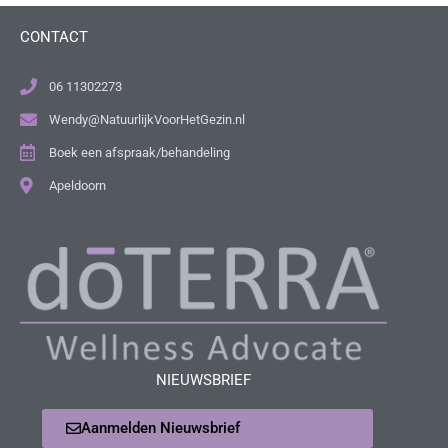
CONTACT
06 11302273
Wendy@NatuurlijkVoorHetGezin.nl
Boek een afspraak/behandeling
Apeldoorn
NIEUWSBRIEF
Aanmelden Nieuwsbrief