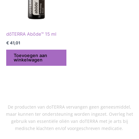
dōTERRA Abōde™ 15 ml
€
41,01
Toevoegen aan
winkelwagen
De producten van doTERRA vervangen geen geneesmiddel,
maar kunnen ter ondersteuning worden ingezet. Overleg het
gebruik van essentiële oliën van doTERRA met je arts bij
medische klachten en/of voorgeschreven medicatie.