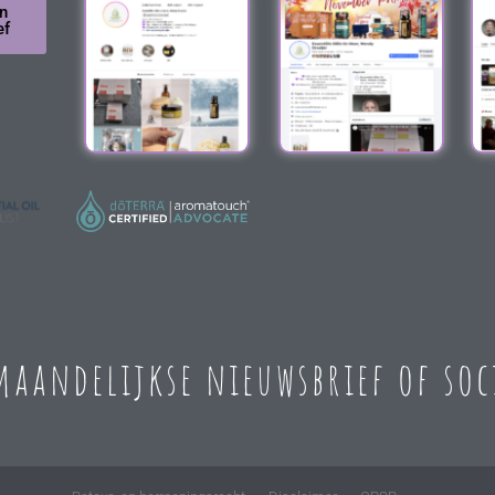
n
ef
 maandelijkse nieuwsbrief of so