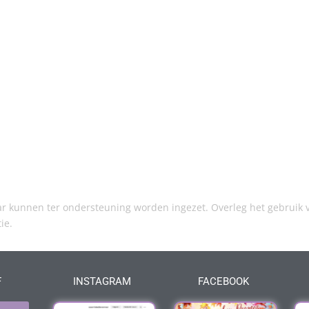
kunnen ter ondersteuning worden ingezet. Overleg het gebruik v
tie.
F
INSTAGRAM
FACEBOOK