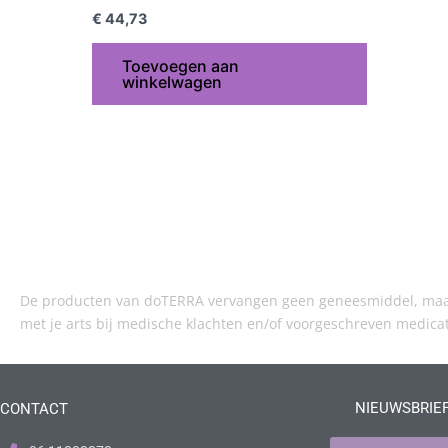
€
44,73
Toevoegen aan
winkelwagen
De producten van doTERRA vervangen geen geneesmiddel, maar 
met je arts bij medische klachten en/of voorgeschreven medica
NIEUWSBRIE
CONTACT