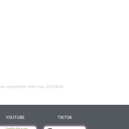
an essentiële oliën van doTERRA
YOUTUBE
TIKTOK