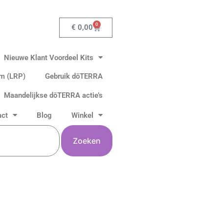
0
Winkelwagen
€
0,00
Nieuwe Klant Voordeel Kits
am (LRP)
Gebruik dōTERRA
Maandelijkse dōTERRA actie’s
act
Blog
Winkel
Zoeken