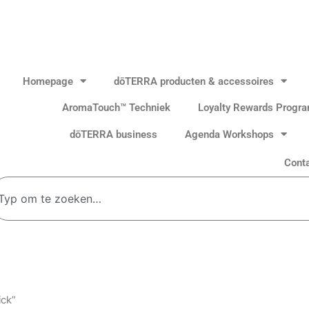
Homepage
dōTERRA producten & accessoires
AromaTouch™ Techniek
Loyalty Rewards Progr
dōTERRA business
Agenda Workshops
Cont
oeken
ick”