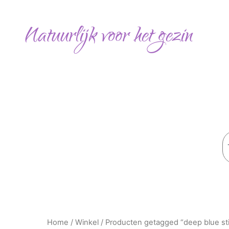
Ga
naar
Natuurlijk voor het gezin
de
inhoud
Z
Home
/
Winkel
/ Producten getagged “deep blue st