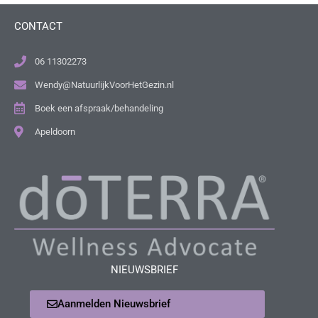
CONTACT
06 11302273
Wendy@NatuurlijkVoorHetGezin.nl
Boek een afspraak/behandeling
Apeldoorn
NIEUWSBRIEF
Aanmelden Nieuwsbrief