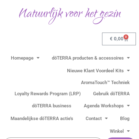
Ga
Natuurlijk voor het gezin
naar
de
inhoud
0
Winkel
€
0,00
Homepage
dōTERRA producten & accessoires
Nieuwe Klant Voordeel Kits
AromaTouch™ Techniek
Loyalty Rewards Program (LRP)
Gebruik dōTERRA
dōTERRA business
Agenda Workshops
Maandelijkse dōTERRA actie’s
Contact
Blog
Winkel