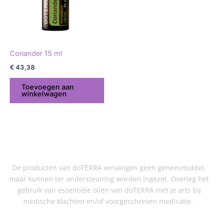
Coriander 15 ml
€
43,38
Toevoegen aan
winkelwagen
De producten van doTERRA vervangen geen geneesmiddel,
maar kunnen ter ondersteuning worden ingezet. Overleg het
gebruik van essentiële oliën van doTERRA met je arts bij
medische klachten en/of voorgeschreven medicatie.