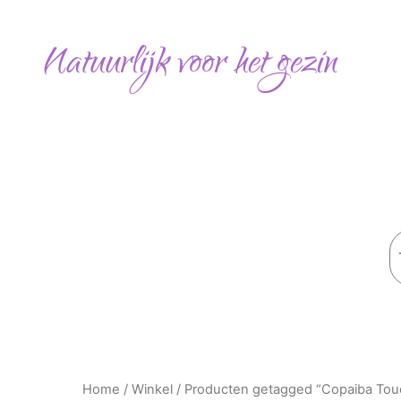
Ga
naar
Natuurlijk voor het gezin
de
inhoud
Z
Home
/
Winkel
/ Producten getagged “Copaiba Tou