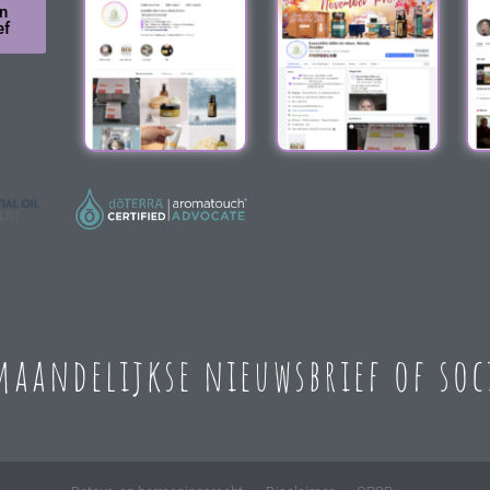
n
ef
 maandelijkse nieuwsbrief of so