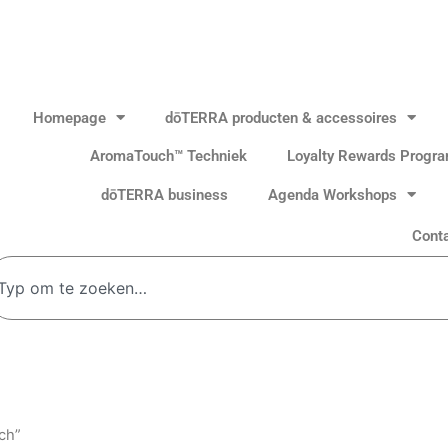
Homepage
dōTERRA producten & accessoires
AromaTouch™ Techniek
Loyalty Rewards Progr
dōTERRA business
Agenda Workshops
Cont
oeken
ch”