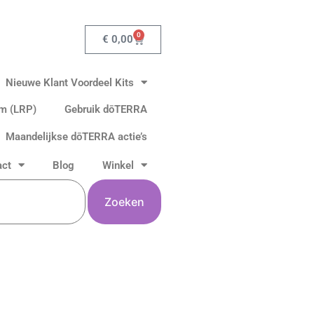
0
Winkelwagen
€
0,00
Nieuwe Klant Voordeel Kits
am (LRP)
Gebruik dōTERRA
Maandelijkse dōTERRA actie’s
act
Blog
Winkel
Zoeken