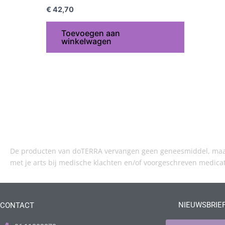
€
42,70
Toevoegen aan
winkelwagen
De producten van doTERRA vervangen geen geneesmiddel, maar 
met je arts bij medische klachten en/of voorgeschreven medica
NIEUWSBRIE
CONTACT