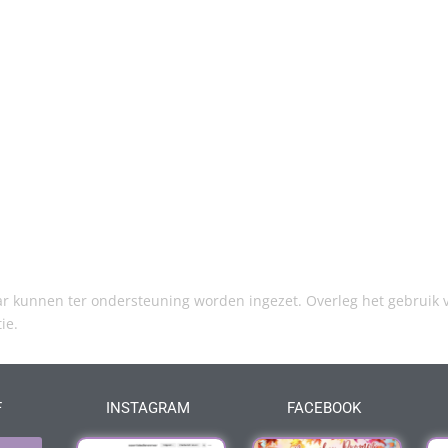
kunnen ter ondersteuning worden ingezet. Overleg het gebruik v
tie.
F
INSTAGRAM
FACEBOOK