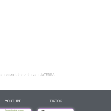
an essentiële oliën van doTERRA
YOUTUBE
TIKTOK