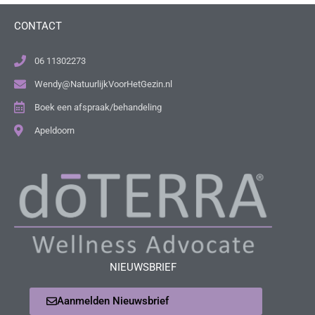
CONTACT
06 11302273
Wendy@NatuurlijkVoorHetGezin.nl
Boek een afspraak/behandeling
Apeldoorn
NIEUWSBRIEF
Aanmelden Nieuwsbrief