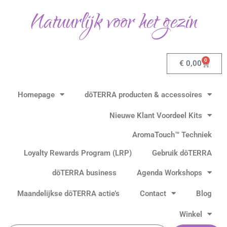
Ga
Natuurlijk voor het gezin
naar
de
inhoud
0
Winkel
€
0,00
Homepage
dōTERRA producten & accessoires
Nieuwe Klant Voordeel Kits
AromaTouch™ Techniek
Loyalty Rewards Program (LRP)
Gebruik dōTERRA
dōTERRA business
Agenda Workshops
Maandelijkse dōTERRA actie’s
Contact
Blog
Winkel