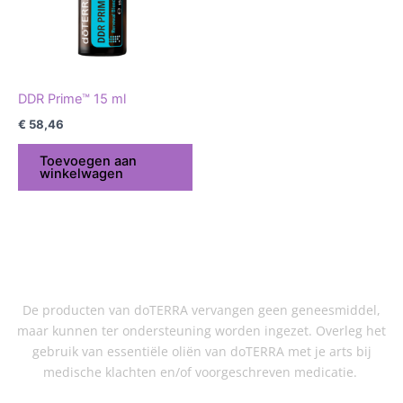
DDR Prime™ 15 ml
€
58,46
Toevoegen aan
winkelwagen
De producten van doTERRA vervangen geen geneesmiddel,
maar kunnen ter ondersteuning worden ingezet. Overleg het
gebruik van essentiële oliën van doTERRA met je arts bij
medische klachten en/of voorgeschreven medicatie.