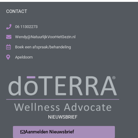
CONTACT
06 11302273
Wendy@NatuurlijkVoorHetGezin.nl
Boek een afspraak/behandeling
Apeldoorn
NIEUWSBRIEF
Aanmelden Nieuwsbrief