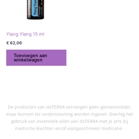
Ylang Ylang 15 ml
€
62,06
Toevoegen aan
winkelwagen
De producten van doTERRA vervangen geen geneesmiddel,
maar kunnen ter ondersteuning worden ingezet. Overleg het
gebruik van essentiële oliën van doTERRA met je arts bij
medische klachten en/of voorgeschreven medicatie.