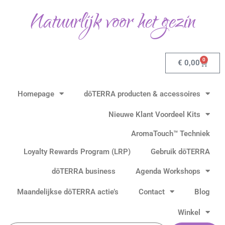
Ga
Natuurlijk voor het gezin
naar
de
inhoud
0
Winkel
€
0,00
Homepage
dōTERRA producten & accessoires
Nieuwe Klant Voordeel Kits
AromaTouch™ Techniek
Loyalty Rewards Program (LRP)
Gebruik dōTERRA
dōTERRA business
Agenda Workshops
Maandelijkse dōTERRA actie’s
Contact
Blog
Winkel