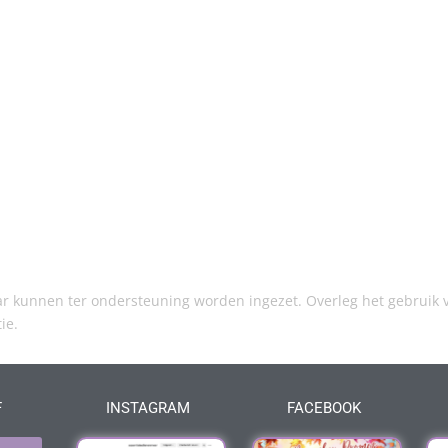
kunnen ter ondersteuning worden ingezet. Overleg het gebruik v
tie.
F
INSTAGRAM
FACEBOOK