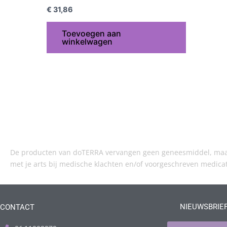
€
31,86
Toevoegen aan
winkelwagen
De producten van doTERRA vervangen geen geneesmiddel, maar 
met je arts bij medische klachten en/of voorgeschreven medica
NIEUWSBRIE
CONTACT