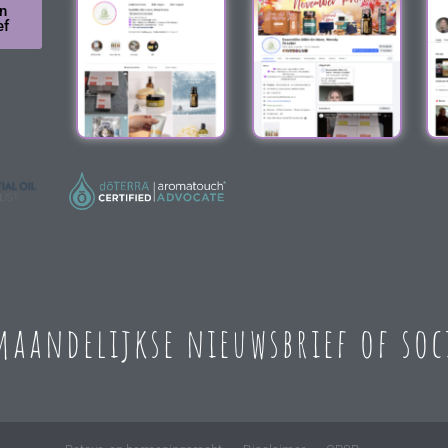
n
ef
 maandelijkse nieuwsbrief of so