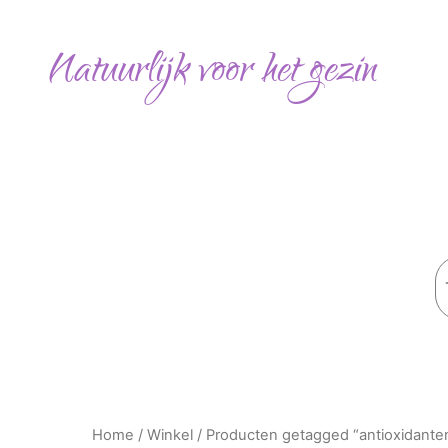
Ga
naar
Natuurlijk voor het gezin
de
inhoud
Z
Home
/
Winkel
/ Producten getagged “antioxidante