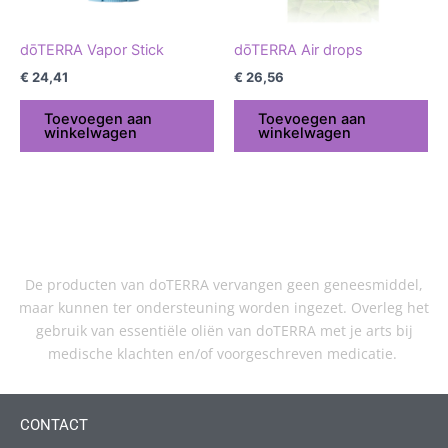
dōTERRA Vapor Stick
dōTERRA Air drops
€
24,41
€
26,56
Toevoegen aan
Toevoegen aan
winkelwagen
winkelwagen
De producten van doTERRA vervangen geen geneesmiddel,
maar kunnen ter ondersteuning worden ingezet. Overleg het
gebruik van essentiële oliën van doTERRA met je arts bij
medische klachten en/of voorgeschreven medicatie.
CONTACT