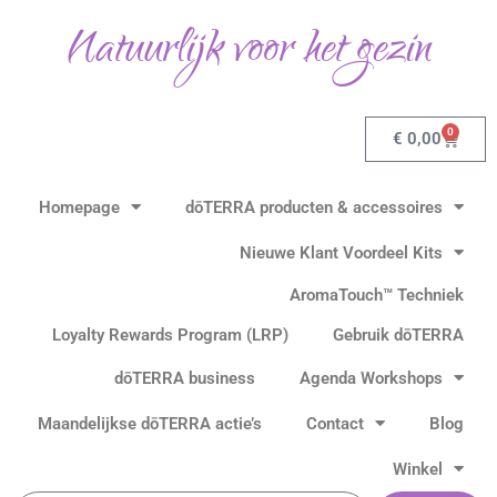
Gesorteerd
Ga
op
Natuurlijk voor het gezin
populariteit
naar
de
inhoud
0
Winkel
€
0,00
Homepage
dōTERRA producten & accessoires
Nieuwe Klant Voordeel Kits
AromaTouch™ Techniek
Loyalty Rewards Program (LRP)
Gebruik dōTERRA
dōTERRA business
Agenda Workshops
Maandelijkse dōTERRA actie’s
Contact
Blog
Winkel