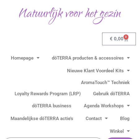
Ga
Natuurlijk voor het gezin
naar
de
inhoud
0
Winkel
€
0,00
Homepage
dōTERRA producten & accessoires
Nieuwe Klant Voordeel Kits
AromaTouch™ Techniek
Loyalty Rewards Program (LRP)
Gebruik dōTERRA
dōTERRA business
Agenda Workshops
Maandelijkse dōTERRA actie’s
Contact
Blog
Winkel