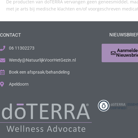
De producten van doTERRA vervangen geen geneesmiddel, maar 
met je arts bij medische klachten en/of voorgeschreven medica
NIEUWSBRIE
CONTACT
06 11302273
Aanmelde
Nieuwsbri
Wendy@NatuurlijkVoorHetGezin.nl
Boek een afspraak/behandeling
Apeldoorn