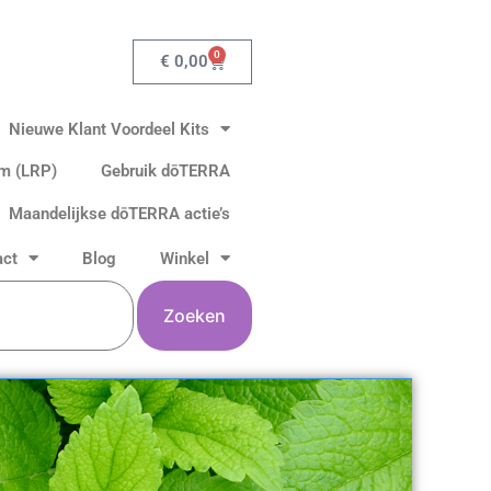
0
Winkelwagen
€
0,00
Nieuwe Klant Voordeel Kits
am (LRP)
Gebruik dōTERRA
Maandelijkse dōTERRA actie’s
act
Blog
Winkel
Zoeken