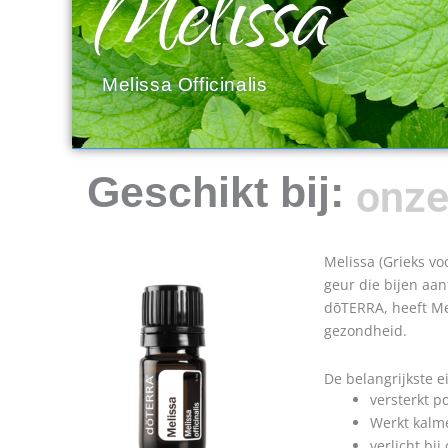
Melissa
Melissa Officinalis
onze
Geschikt bij:
Melissa (Grieks vo
geur die bijen aan
dōTERRA, heeft Me
gezondheid.
De belangrijkste 
versterkt po
Werkt kalm
verlicht bi