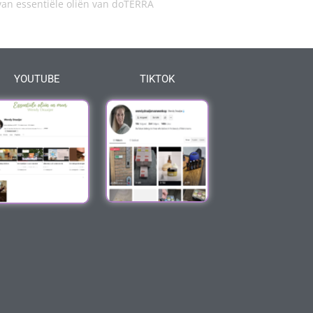
an essentiële oliën van doTERRA
YOUTUBE
TIKTOK