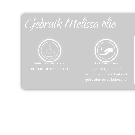
Gebruik Melissa olie
Gebruik drie tot vier
1 of 2 druppels
druppels in een diffuser
aanbrengen op het
lichaam (e.v.t. verdunt met
gefractioneerde kokosolie)