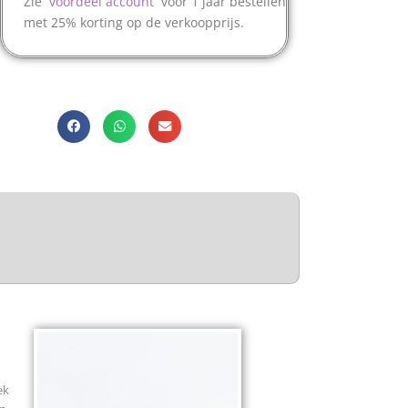
Zie
`
voordeel account
` voor 1 jaar bestellen
met 25% korting op de verkoopprijs.
ek