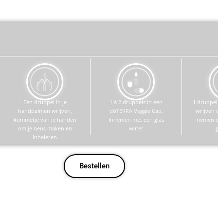
Eén druppel in je
1 á 2 druppels in een
1 druppel
handpalmen wrijven,
dōTERRA Veggie Cap.
wrijven 
kommetje van je handen
Innemen met een glas
nemen en
om je neus maken en
water
inhaleren
Bestellen