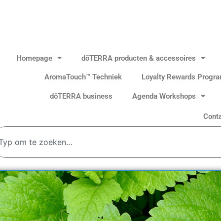
Homepage
dōTERRA producten & accessoires
AromaTouch™ Techniek
Loyalty Rewards Progr
dōTERRA business
Agenda Workshops
Cont
oeken