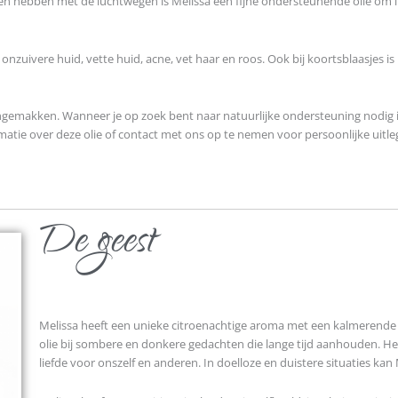
en hebben met de luchtwegen is Melissa een fijne ondersteunende olie om 
nzuivere huid, vette huid, acne, vet haar en roos. Ook bij koortsblaasjes is
ongemakken. Wanneer je op zoek bent naar natuurlijke ondersteuning nodig 
ormatie over deze olie of contact met ons op te nemen voor persoonlijke uitle
De geest
Melissa heeft een unieke citroenachtige aroma met een kalmerende 
olie bij sombere en donkere gedachten die lange tijd aanhouden. He
liefde voor onszelf en anderen. In doelloze en duistere situaties kan 