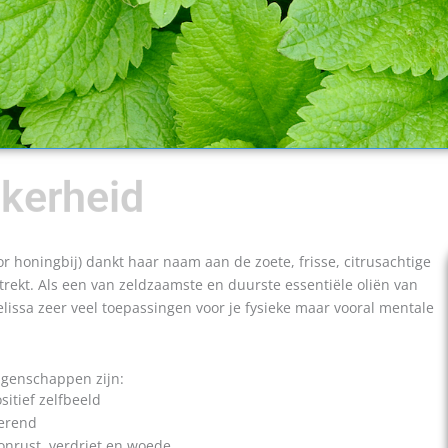
kerheid
or honingbij) dankt haar naam aan de zoete, frisse, citrusachtige
trekt. Als een van zeldzaamste en duurste essentiële oliën van
lissa zeer veel toepassingen voor je fysieke maar vooral mentale
eigenschappen zijn:
sitief zelfbeeld
erend
j onrust, verdriet en woede