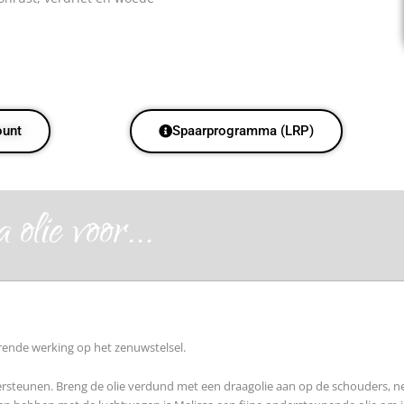
ount
Spaarprogramma (LRP)
olie voor...
erende werking op het zenuwstelsel.
rsteunen. Breng de olie verdund met een draagolie aan op de schouders, n