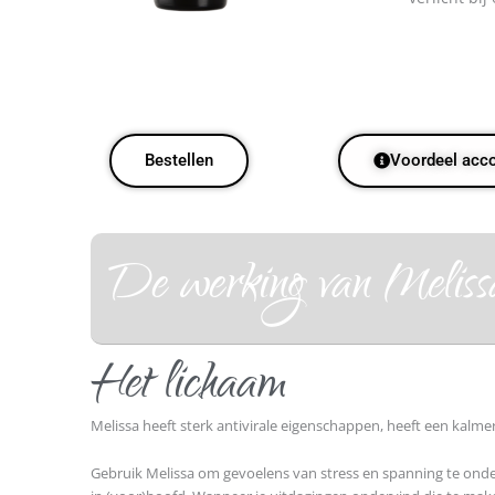
Bestellen
Voordeel acc
De werking van Melissa 
Het lichaam
Melissa heeft sterk antivirale eigenschappen, heeft een kalm
Gebruik Melissa om gevoelens van stress en spanning te onde