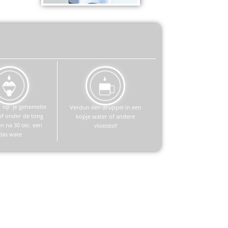
 op je gehemelte
Verdun één druppel in een
of onder de tong
kopje water of andere
 na 30 sec. een
vloeistof
glas wate