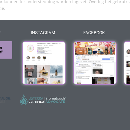
kunnen ter ondersteuning worden ingezet. Overleg het gebruik v
tie.
F
INSTAGRAM
FACEBOOK
n
ef