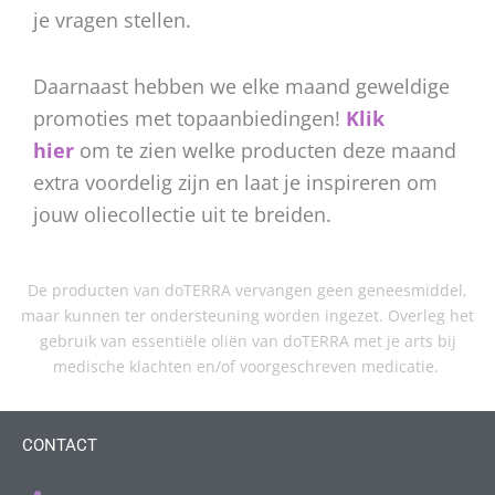
je vragen stellen.
Daarnaast hebben we elke maand geweldige
promoties met topaanbiedingen!
Klik
hier
om te zien welke producten deze maand
extra voordelig zijn en laat je inspireren om
jouw oliecollectie uit te breiden.
De producten van doTERRA vervangen geen geneesmiddel,
maar kunnen ter ondersteuning worden ingezet. Overleg het
gebruik van essentiële oliën van doTERRA met je arts bij
medische klachten en/of voorgeschreven medicatie.
CONTACT