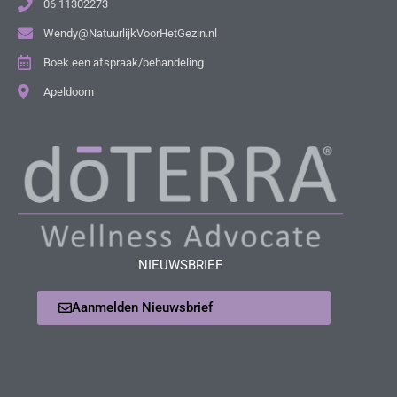
06 11302273
Wendy@NatuurlijkVoorHetGezin.nl
Boek een afspraak/behandeling
Apeldoorn
NIEUWSBRIEF
Aanmelden Nieuwsbrief