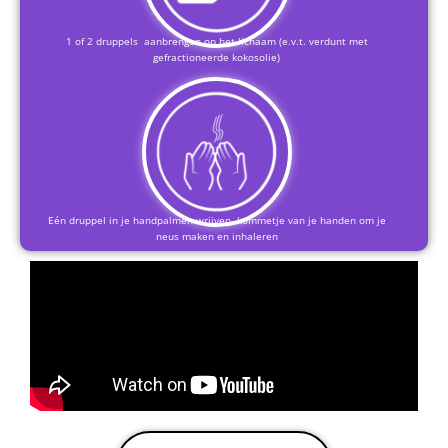
1 of 2 druppels aanbrengen op het lichaam (e.v.t. verdunt met
gefractioneerde kokosolie)
Eén druppel in je handpalmen wrijven, kommetje van je handen om je
neus maken en inhaleren