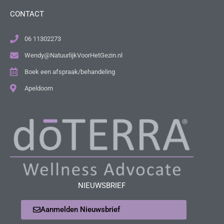
CONTACT
06 11302273
Wendy@NatuurlijkVoorHetGezin.nl
Boek een afspraak/behandeling
Apeldoorn
NIEUWSBRIEF
Aanmelden Nieuwsbrief