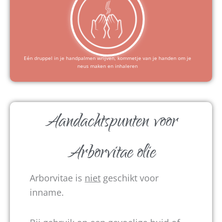
Eén druppel in je handpalmen wrijven, kommetje van je handen om je
neus maken en inhaleren
Aandachtspunten voor
Arborvitae olie
Arborvitae is
niet
geschikt voor
inname.