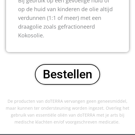
Bij gebruik op een gevoelige huid of
op de huid van kinderen de olie altijd
verdunnen (1:1 of meer) met een
draagolie zoals gefractioneerd
Kokosolie.
Bestellen
De producten van doTERRA vervangen geen geneesmiddel,
maar kunnen ter ondersteuning worden ingezet. Overleg het
gebruik van essentiële oliën van doTERRA met je arts bij
medische klachten en/of voorgeschreven medicatie.