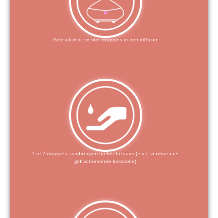
Gebruik drie tot vier druppels in een diffuser
1 of 2 druppels aanbrengen op het lichaam (e.v.t. verdunt met
gefractioneerde kokosolie)