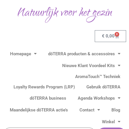
Ga
Natuurlijk voor het gezin
naar
de
inhoud
0
Winkel
€
0,00
Homepage
dōTERRA producten & accessoires
Nieuwe Klant Voordeel Kits
AromaTouch™ Techniek
Loyalty Rewards Program (LRP)
Gebruik dōTERRA
dōTERRA business
Agenda Workshops
Maandelijkse dōTERRA actie’s
Contact
Blog
Winkel