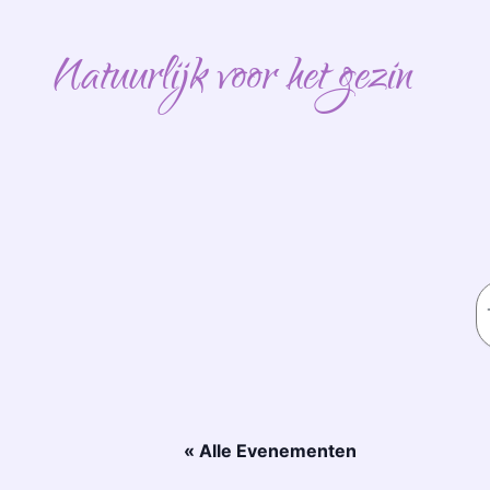
Ga
naar
Natuurlijk voor het gezin
de
inhoud
Z
« Alle Evenementen