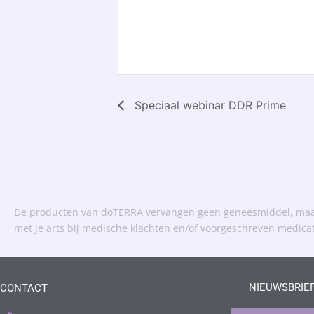
Speciaal webinar DDR Prime
De producten van doTERRA vervangen geen geneesmiddel, maar 
met je arts bij medische klachten en/of voorgeschreven medica
NIEUWSBRIE
CONTACT