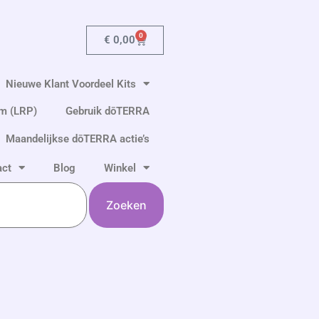
0
Winkelwagen
€
0,00
Nieuwe Klant Voordeel Kits
am (LRP)
Gebruik dōTERRA
Maandelijkse dōTERRA actie’s
act
Blog
Winkel
Zoeken