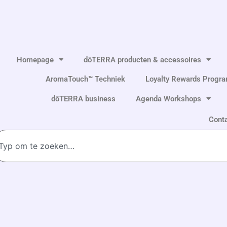
Homepage
dōTERRA producten & accessoires
AromaTouch™ Techniek
Loyalty Rewards Progr
dōTERRA business
Agenda Workshops
Cont
oeken