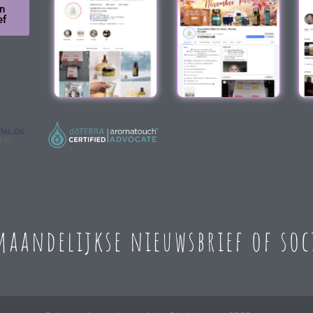
n
ef
 maandelijkse nieuwsbrief of so