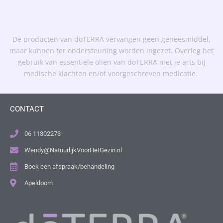
De producten van doTERRA vervangen geen geneesmiddel,
maar kunnen ter ondersteuning worden ingezet. Overleg het
gebruik van essentiële oliën van doTERRA met je arts bij
medische klachten en/of voorgeschreven medicatie.
CONTACT
06 11302273
Wendy@NatuurlijkVoorHetGezin.nl
Boek een afspraak/behandeling
Apeldoorn