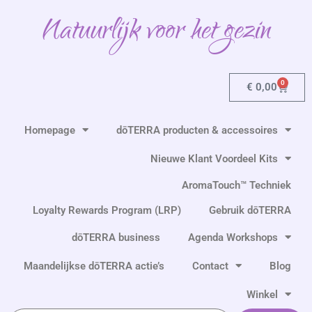
Ga
Natuurlijk voor het gezin
naar
de
inhoud
0
Winkel
€
0,00
Homepage
dōTERRA producten & accessoires
Nieuwe Klant Voordeel Kits
AromaTouch™ Techniek
Loyalty Rewards Program (LRP)
Gebruik dōTERRA
dōTERRA business
Agenda Workshops
Maandelijkse dōTERRA actie’s
Contact
Blog
Winkel