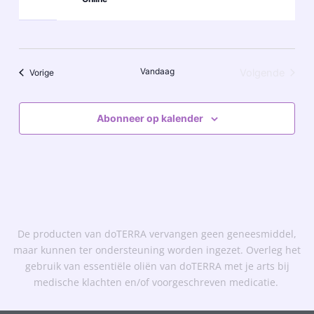
Vandaag
Evenementen
Volgende
Vorige
Evenemen
Abonneer op kalender
De producten van doTERRA vervangen geen geneesmiddel,
maar kunnen ter ondersteuning worden ingezet. Overleg het
gebruik van essentiële oliën van doTERRA met je arts bij
medische klachten en/of voorgeschreven medicatie.