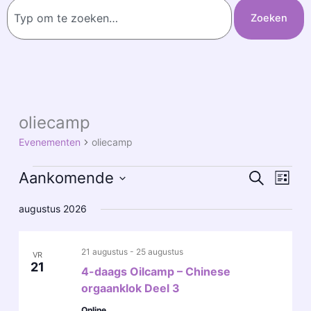
Zoeken
Zoeken
oliecamp
Evenementen
Evenementen
oliecamp
Aankomende
Evenementen
Evene
Zoeken
Lijst
Zoeken
weerg
Selecteer
augustus 2026
en
naviga
een
datum.
weergeven
navigatie
21 augustus
-
25 augustus
VR
21
4-daags Oilcamp – Chinese
orgaanklok Deel 3
Online