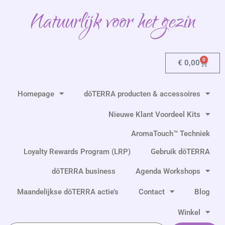
Ga
Natuurlijk voor het gezin
naar
de
inhoud
0
Winkel
€
0,00
Homepage
dōTERRA producten & accessoires
Nieuwe Klant Voordeel Kits
AromaTouch™ Techniek
Loyalty Rewards Program (LRP)
Gebruik dōTERRA
dōTERRA business
Agenda Workshops
Maandelijkse dōTERRA actie’s
Contact
Blog
Winkel