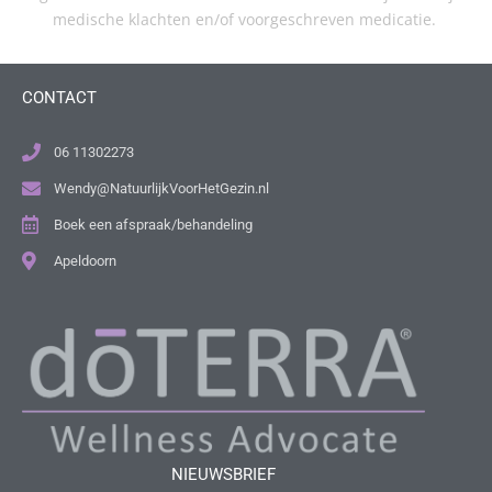
medische klachten en/of voorgeschreven medicatie.
CONTACT
06 11302273
Wendy@NatuurlijkVoorHetGezin.nl
Boek een afspraak/behandeling
Apeldoorn
NIEUWSBRIEF