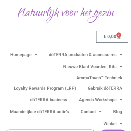
Ga
Natuurlijk voor het gezin
naar
de
inhoud
0
Winkel
€
0,00
Homepage
dōTERRA producten & accessoires
Nieuwe Klant Voordeel Kits
AromaTouch™ Techniek
Loyalty Rewards Program (LRP)
Gebruik dōTERRA
dōTERRA business
Agenda Workshops
Maandelijkse dōTERRA actie’s
Contact
Blog
Winkel